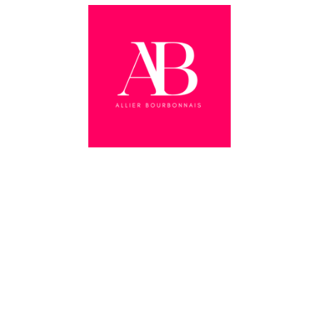
Détournements
façon BD en Allier